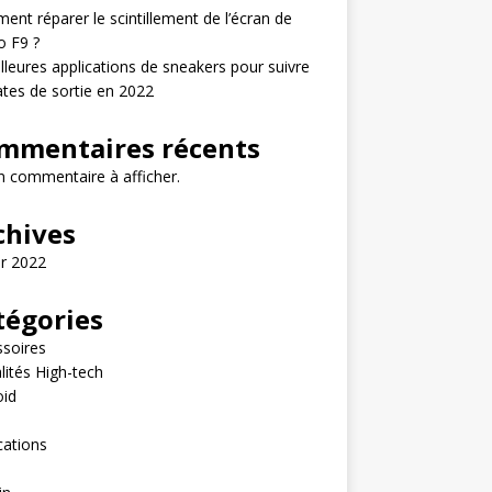
nt réparer le scintillement de l’écran de
o F9 ?
lleures applications de sneakers pour suivre
ates de sortie en 2022
mmentaires récents
 commentaire à afficher.
chives
er 2022
tégories
soires
lités High-tech
oid
e
cations