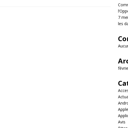
Comme
l’Opp
7 mei
les d
Co
Aucun
Ar
févri
Ca
Acces
Actua
Andr
Appl
Appli
Avis