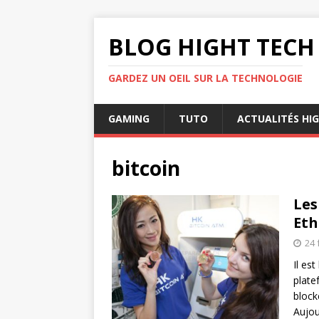
BLOG HIGHT TECH
GARDEZ UN OEIL SUR LA TECHNOLOGIE
GAMING
TUTO
ACTUALITÉS HI
bitcoin
Les
Eth
24 
Il es
plate
block
Aujou