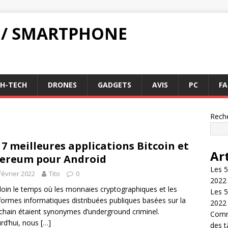
 / SMARTPHONE
GH-TECH
DRONES
GADGETS
AVIS
PC
FA
Rech
 7 meilleures applications Bitcoin et
Ar
ereum pour Android
Les 5
février 2022
Tito
0
2022
t loin le temps où les monnaies cryptographiques et les
Les 5
formes informatiques distribuées publiques basées sur la
2022
chain étaient synonymes d’underground criminel.
Comme
rd’hui, nous
[…]
des 