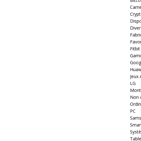
Bitco
Carri
Cryp
Dispo
Diver
Fabri
Favor
Fitbit
Gami
Goog
Huaw
Jeux 
LG
Montr
Non 
Ordin
PC
Sams
Smar
Systè
Table