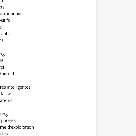
in
ers
to-monnaie
sitifs
s
cants
is
ng
le
ei
Android
es intelligentes
classé
ateurs
ung
tphones
me d'exploitation
ttes