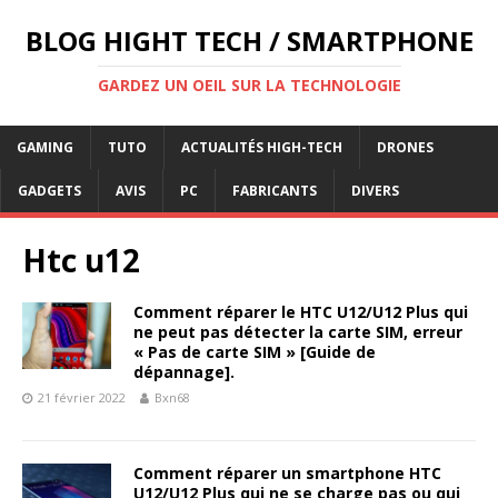
BLOG HIGHT TECH / SMARTPHONE
GARDEZ UN OEIL SUR LA TECHNOLOGIE
GAMING
TUTO
ACTUALITÉS HIGH-TECH
DRONES
GADGETS
AVIS
PC
FABRICANTS
DIVERS
Htc u12
Comment réparer le HTC U12/U12 Plus qui
ne peut pas détecter la carte SIM, erreur
« Pas de carte SIM » [Guide de
dépannage].
21 février 2022
Bxn68
Comment réparer un smartphone HTC
U12/U12 Plus qui ne se charge pas ou qui