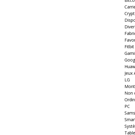
Bitco
Carri
Cryp
Dispo
Diver
Fabri
Favor
Fitbit
Gami
Goog
Huaw
Jeux 
LG
Montr
Non 
Ordin
PC
Sams
Smar
Systè
Table