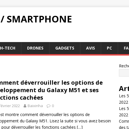
 / SMARTPHONE
GH-TECH
DRONES
GADGETS
AVIS
PC
FA
Rech
ment déverrouiller les options de
Ar
eloppement du Galaxy M51 et ses
Les 5
ctions cachées
2022
février 2022
Baixinha
0
Les 5
st montre comment déverrouiller les options de
2022
oppement du Galaxy M51. Lisez la suite si vous avez besoin
Comme
e pour déverrouiller les fonctions cachées
[…]
des 