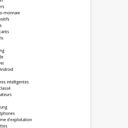
in
ers
to-monnaie
sitifs
s
cants
is
ng
le
ei
Android
es intelligentes
classé
ateurs
ung
tphones
me d'exploitation
ttes