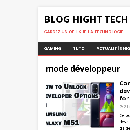
BLOG HIGHT TECH
GARDEZ UN OEIL SUR LA TECHNOLOGIE
GAMING
TUTO
ACTUALITÉS HI
mode développeur
Com
dév
fon
21 
Ce po
dével
d’aid