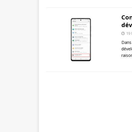
Com
dév
19 
Dans 
dével
raiso