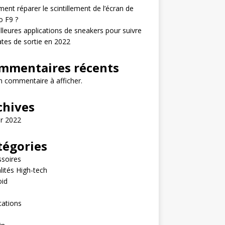
nt réparer le scintillement de l’écran de
o F9 ?
lleures applications de sneakers pour suivre
ates de sortie en 2022
mmentaires récents
 commentaire à afficher.
chives
er 2022
tégories
soires
lités High-tech
oid
e
cations