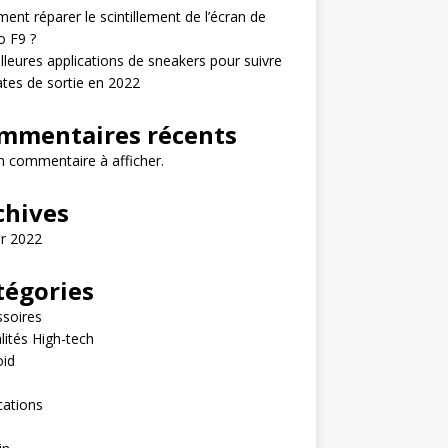
nt réparer le scintillement de l’écran de
o F9 ?
lleures applications de sneakers pour suivre
ates de sortie en 2022
mmentaires récents
 commentaire à afficher.
chives
er 2022
tégories
soires
lités High-tech
oid
e
cations