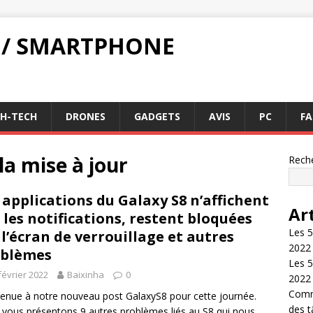
 / SMARTPHONE
GH-TECH
DRONES
GADGETS
AVIS
PC
FA
la mise à jour
Rech
 applications du Galaxy S8 n’affichent
Ar
 les notifications, restent bloquées
Les 5
 l’écran de verrouillage et autres
2022
oblèmes
Les 5
février 2022
Baixinha
0
2022
Comme
enue à notre nouveau post GalaxyS8 pour cette journée.
des 
vous présentons 9 autres problèmes liés au S8 qui nous