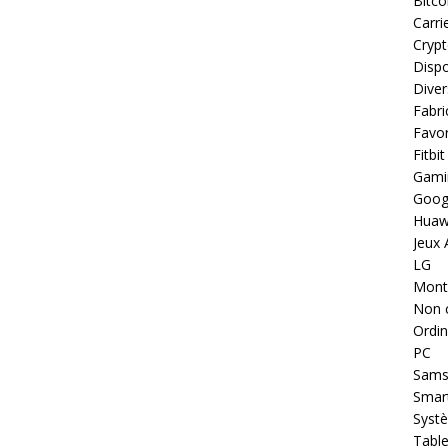
Bitco
Carri
Cryp
Dispo
Diver
Fabri
Favor
Fitbit
Gami
Goog
Huaw
Jeux 
LG
Montr
Non 
Ordin
PC
Sams
Smar
Systè
Table