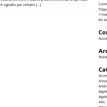
Comme
té signalés par certains
[…]
l’Opp
7 mei
les d
Co
Aucun
Ar
févri
Ca
Acces
Actua
Andr
Appl
Appli
Avis