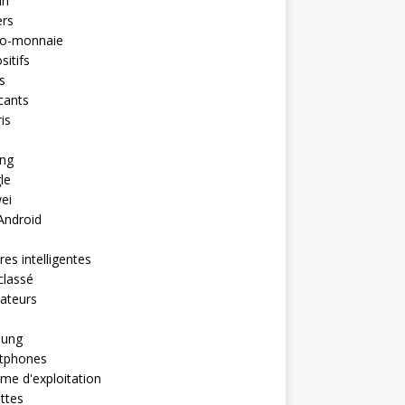
in
ers
to-monnaie
sitifs
s
cants
is
ng
le
ei
Android
es intelligentes
classé
ateurs
ung
tphones
me d'exploitation
ttes