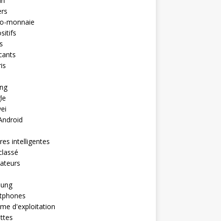
in
ers
to-monnaie
sitifs
s
cants
is
ng
le
ei
Android
es intelligentes
classé
ateurs
ung
tphones
me d'exploitation
ttes