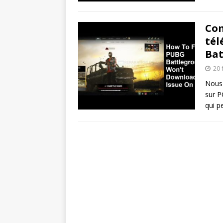
Com
tél
Bat
20 
Nous
sur P
qui p