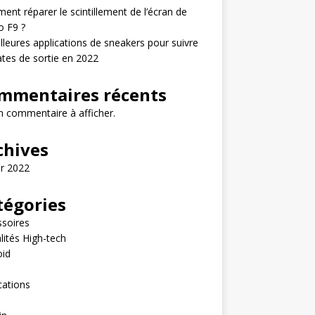
nt réparer le scintillement de l’écran de
o F9 ?
lleures applications de sneakers pour suivre
ates de sortie en 2022
mmentaires récents
 commentaire à afficher.
chives
er 2022
tégories
soires
lités High-tech
oid
e
cations