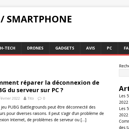
 / SMARTPHONE
GH-TECH
DRONES
GADGETS
AVIS
PC
FA
Rech
ment réparer la déconnexion de
Ar
G du serveur sur PC ?
Les 5
février 2022
Tito
0
2022
 jeu PUBG Battlegrounds peut être déconnecté des
Les 5
urs pour diverses raisons. Il peut s’agir d’un problème de
2022
xion Internet, de problèmes de serveur ou
[…]
Comme
des 