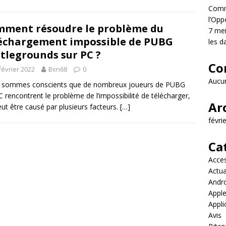
Comme
l’Opp
ment résoudre le problème du
7 mei
échargement impossible de PUBG
les d
tlegrounds sur PC ?
Co
février 2022
Bxn68
0
Aucun
 sommes conscients que de nombreux joueurs de PUBG
C rencontrent le problème de l’impossibilité de télécharger,
Ar
eut être causé par plusieurs facteurs.
[…]
févri
Ca
Acces
Actua
Andr
Appl
Appli
Avis