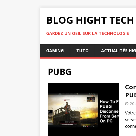
BLOG HIGHT TECH
GARDEZ UN OEIL SUR LA TECHNOLOGIE
GAMING
TUTO
ACTUALITÉS HI
PUBG
Com
PUB
20 
Votre
serve
conne