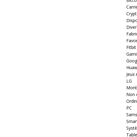
Bitco
Carri
Cryp
Dispo
Diver
Fabri
Favor
Fitbit
Gami
Goog
Huaw
Jeux 
LG
Montr
Non 
Ordin
PC
Sams
Smar
Systè
Table