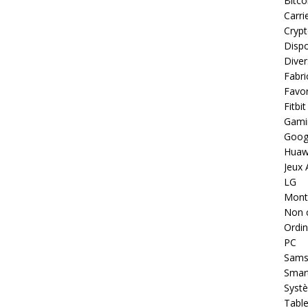
Bitco
Carri
Cryp
Dispo
Diver
Fabri
Favor
Fitbit
Gami
Goog
Huaw
Jeux 
LG
Montr
Non 
Ordin
PC
Sams
Smar
Systè
Table