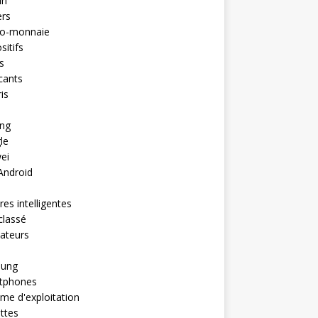
in
ers
to-monnaie
sitifs
s
cants
is
ng
le
ei
Android
es intelligentes
classé
ateurs
ung
tphones
me d'exploitation
ttes