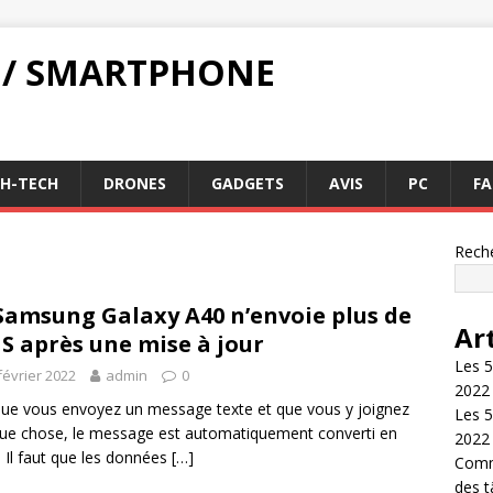
 / SMARTPHONE
GH-TECH
DRONES
GADGETS
AVIS
PC
FA
Rech
Samsung Galaxy A40 n’envoie plus de
Ar
 après une mise à jour
Les 5
février 2022
admin
0
2022
ue vous envoyez un message texte et que vous y joignez
Les 5
ue chose, le message est automatiquement converti en
2022
Il faut que les données
[…]
Comme
des 