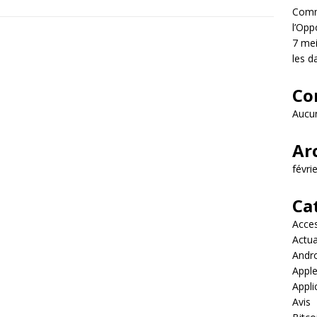
Comme
l’Opp
7 mei
les d
Co
Aucun
Ar
févri
Ca
Acces
Actua
Andr
Appl
Appli
Avis