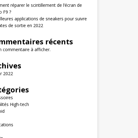
nt réparer le scintillement de l’écran de
o F9 ?
lleures applications de sneakers pour suivre
ates de sortie en 2022
mmentaires récents
 commentaire à afficher.
chives
er 2022
tégories
soires
lités High-tech
oid
e
cations