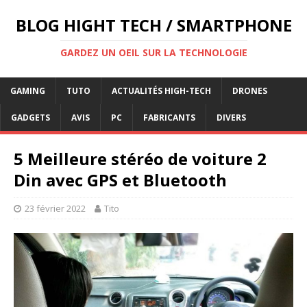
BLOG HIGHT TECH / SMARTPHONE
GARDEZ UN OEIL SUR LA TECHNOLOGIE
GAMING
TUTO
ACTUALITÉS HIGH-TECH
DRONES
GADGETS
AVIS
PC
FABRICANTS
DIVERS
5 Meilleure stéréo de voiture 2
Din avec GPS et Bluetooth
23 février 2022
Tito