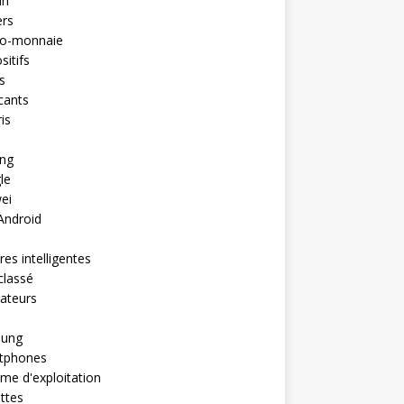
in
ers
to-monnaie
sitifs
s
cants
is
ng
le
ei
Android
es intelligentes
classé
ateurs
ung
tphones
me d'exploitation
ttes