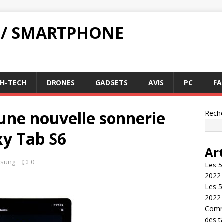
 / SMARTPHONE
GH-TECH
DRONES
GADGETS
AVIS
PC
FA
ne nouvelle sonnerie
Rech
y Tab S6
Ar
sung
0
Les 5
2022
Les 5
2022
Comme
des 