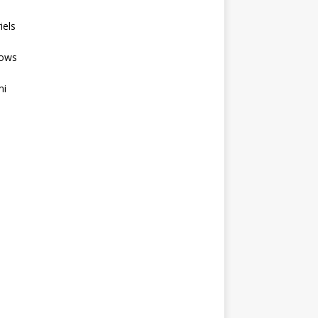
iels
ows
mi