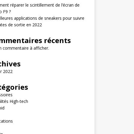
nt réparer le scintillement de l’écran de
o F9 ?
lleures applications de sneakers pour suivre
ates de sortie en 2022
mmentaires récents
 commentaire à afficher.
chives
er 2022
tégories
soires
lités High-tech
oid
e
cations