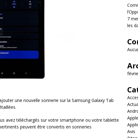
Comme
l’Opp
7 mei
les d
Co
Aucun
Ar
févri
Ca
Acces
r ajouter une nouvelle sonnerie sur la Samsung Galaxy Tab
Actua
taillées.
Andr
Appl
ous avez téléchargés sur votre smartphone ou votre tablette
Appli
rtinents peuvent être convertis en sonneries
Avis