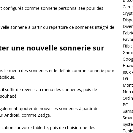
Bitco
Carri
s et configurés comme sonnerie personnalisée pour des
Cryp
Dispo
Diver
velle sonnerie à partir du répertoire de sonneries intégré de
Fabri
Favor
ter une nouvelle sonnerie sur
Fitbit
Gami
Goog
Huaw
ans le menu des sonneries et le définir comme sonnerie pour
Jeux 
écifique.
LG
Montr
 il suffit de revenir au menu des sonneries, puis de
Non 
 souhaité.
Ordin
PC
également ajouter de nouvelles sonneries à partir de
Sams
pour Android, comme Zedge.
Smar
Systè
plication sur votre tablette, puis de choisir l’une des
Table