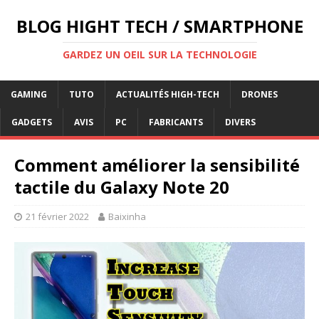
BLOG HIGHT TECH / SMARTPHONE
GARDEZ UN OEIL SUR LA TECHNOLOGIE
GAMING
TUTO
ACTUALITÉS HIGH-TECH
DRONES
GADGETS
AVIS
PC
FABRICANTS
DIVERS
Comment améliorer la sensibilité
tactile du Galaxy Note 20
21 février 2022
Baixinha