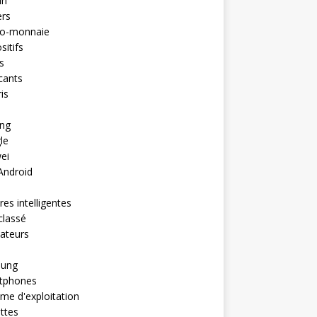
in
ers
to-monnaie
sitifs
s
cants
is
ng
le
ei
Android
es intelligentes
classé
ateurs
ung
tphones
me d'exploitation
ttes