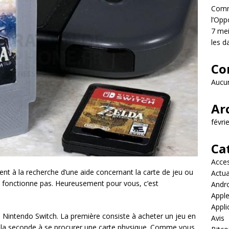
Comme
l’Opp
7 mei
les d
Co
Aucun
Ar
févri
Ca
Acces
ment à la recherche d’une aide concernant la carte de jeu ou
Actua
e fonctionne pas. Heureusement pour vous, c’est
Andr
Appl
Appli
une Nintendo Switch. La première consiste à acheter un jeu en
Avis
et la seconde à se procurer une carte physique. Comme vous