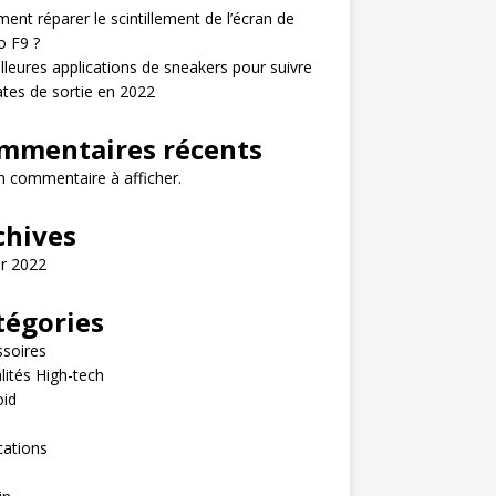
nt réparer le scintillement de l’écran de
o F9 ?
lleures applications de sneakers pour suivre
ates de sortie en 2022
mmentaires récents
 commentaire à afficher.
chives
er 2022
tégories
soires
lités High-tech
oid
e
cations