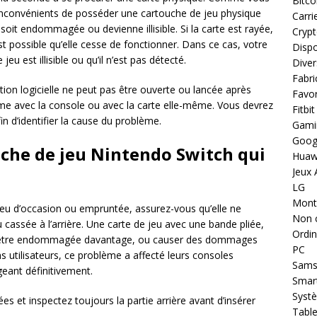
Bitco
inconvénients de posséder une cartouche de jeu physique
Carri
 soit endommagée ou devienne illisible. Si la carte est rayée,
Cryp
possible qu’elle cesse de fonctionner. Dans ce cas, votre
Dispo
u est illisible ou qu’il n’est pas détecté.
Diver
Fabri
ation logicielle ne peut pas être ouverte ou lancée après
Favor
blème avec la console ou avec la carte elle-même. Vous devrez
Fitbit
n d’identifier la cause du problème.
Gami
Goog
che de jeu Nintendo Switch qui
Huaw
Jeux 
LG
Montr
eu d’occasion ou empruntée, assurez-vous qu’elle ne
Non 
cassée à l’arrière. Une carte de jeu avec une bande pliée,
Ordin
eut être endommagée davantage, ou causer des dommages
PC
s utilisateurs, ce problème a affecté leurs consoles
Sams
ant définitivement.
Smar
Systè
es et inspectez toujours la partie arrière avant d’insérer
Table