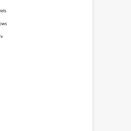
iels
ows
mi