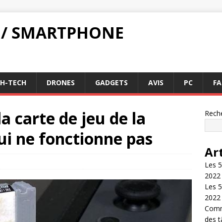
 / SMARTPHONE
GH-TECH
DRONES
GADGETS
AVIS
PC
FA
 carte de jeu de la
Rech
ui ne fonctionne pas
Ar
Les 5
2022
Les 5
2022
Comme
des 