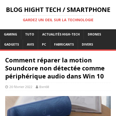
BLOG HIGHT TECH / SMARTPHONE
GARDEZ UN OEIL SUR LA TECHNOLOGIE
GAMING
TUTO
ACTUALITÉS HIGH-TECH
DRONES
GADGETS
AVIS
PC
FABRICANTS
DIVERS
Comment réparer la motion
Soundcore non détectée comme
périphérique audio dans Win 10
20 février 2022
Bxn68