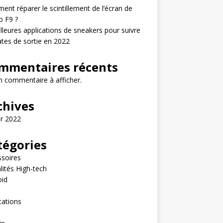
nt réparer le scintillement de l’écran de
o F9 ?
lleures applications de sneakers pour suivre
ates de sortie en 2022
mmentaires récents
 commentaire à afficher.
chives
er 2022
tégories
soires
lités High-tech
oid
e
cations