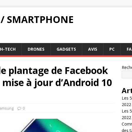
 / SMARTPHONE
GH-TECH
DRONES
GADGETS
AVIS
PC
FA
e plantage de Facebook
Rech
 mise à jour d’Android 10
Ar
Les 5
2022
amsung
0
Les 5
2022
Comme
des 