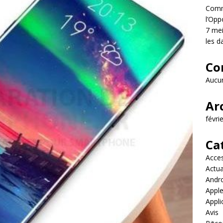
Comme
l’Opp
7 mei
les d
Co
Aucun
Ar
févri
Ca
Acces
Actua
Andr
Appl
Appli
Avis