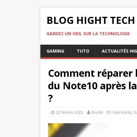
BLOG HIGHT TECH
GARDEZ UN OEIL SUR LA TECHNOLOGIE
GAMING
TUTO
ACTUALITÉS HI
Comment réparer l
du Note10 après la
?
22 février 2022
Bxn68
Fabricants
,
S