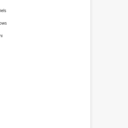
iels
ows
mi