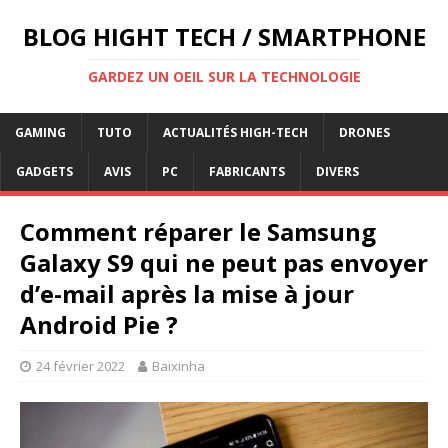
BLOG HIGHT TECH / SMARTPHONE
GARDEZ UN OEIL SUR LA TECHNOLOGIE
GAMING
TUTO
ACTUALITÉS HIGH-TECH
DRONES
GADGETS
AVIS
PC
FABRICANTS
DIVERS
Comment réparer le Samsung
Galaxy S9 qui ne peut pas envoyer
d’e-mail après la mise à jour
Android Pie ?
24 février 2022
Baixinha