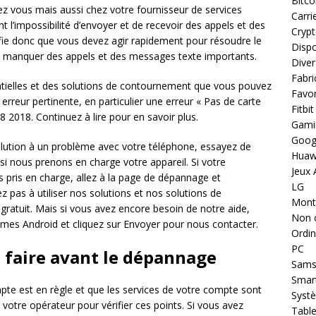
Bitco
z vous mais aussi chez votre fournisseur de services
Carri
’impossibilité d’envoyer et de recevoir des appels et des
Cryp
ifie donc que vous devez agir rapidement pour résoudre le
Dispo
de manquer des appels et des messages texte importants.
Diver
Fabri
tielles et des solutions de contournement que vous pouvez
Favor
 erreur pertinente, en particulier une erreur « Pas de carte
Fitbit
2018. Continuez à lire pour en savoir plus.
Gami
Goog
olution à un problème avec votre téléphone, essayez de
Huaw
i nous prenons en charge votre appareil. Si votre
Jeux 
ls pris en charge, allez à la page de dépannage et
LG
z pas à utiliser nos solutions et nos solutions de
Montr
gratuit. Mais si vous avez encore besoin de notre aide,
Non 
èmes Android et cliquez sur Envoyer pour nous contacter.
Ordin
PC
 à faire avant le dépannage
Sams
Smar
pte est en règle et que les services de votre compte sont
Systè
 votre opérateur pour vérifier ces points. Si vous avez
Table