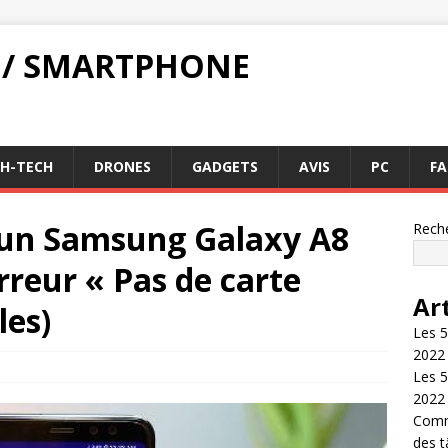
 / SMARTPHONE
GH-TECH
DRONES
GADGETS
AVIS
PC
FA
un Samsung Galaxy A8
Rech
erreur « Pas de carte
Ar
les)
Les 5
2022
Les 5
2022
Comme
des 