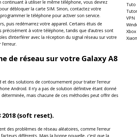
continuant à utiliser le même téléphone, vous devrez
Tuto
 pour débloquer la carte SIM. Sinon, contactez votre
Tutor
eprogrammer le téléphone pour activer son service.
VPN
ers, puis redémarrez votre appareil. Certains étuis de
Wind
s précisément à votre téléphone, tandis que d’autres sont
Xbox
es d’interférer avec la réception du signal réseau sur votre
Xiao
 l’erreur.
e de réseau sur votre Galaxy A8
d et des solutions de contournement pour traiter l’erreur
one Android. Il n’y a pas de solution définitive étant donné
é déterminée, mais chacune de ces méthodes peut offrir des
018 (soft reset).
rent des problèmes de réseau aléatoires, comme l’erreur
acteurs différents. Mais la bonne nouvelle, c’est que la