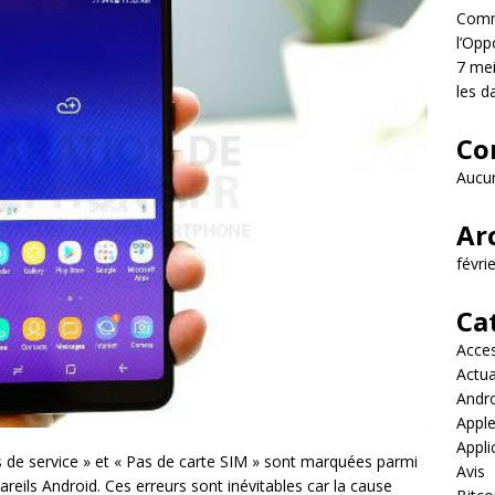
Comme
l’Opp
7 mei
les d
Co
Aucun
Ar
févri
Ca
Acces
Actua
Andr
Appl
Appli
as de service » et « Pas de carte SIM » sont marquées parmi
Avis
areils Android. Ces erreurs sont inévitables car la cause