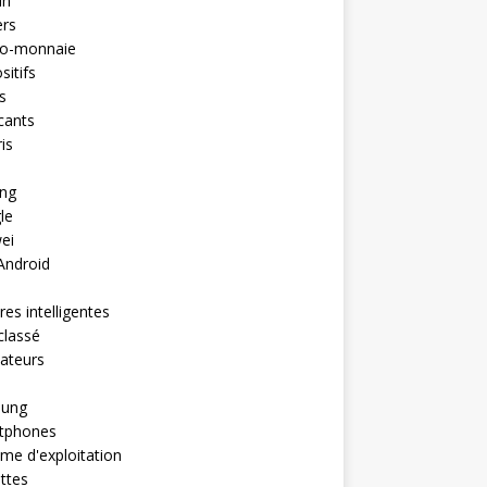
in
ers
to-monnaie
sitifs
s
cants
is
ng
le
ei
Android
es intelligentes
classé
ateurs
ung
tphones
me d'exploitation
ttes