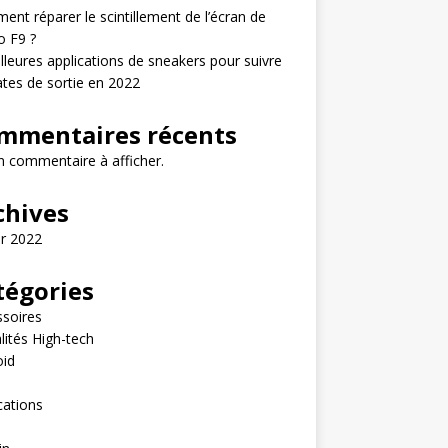
nt réparer le scintillement de l’écran de
o F9 ?
lleures applications de sneakers pour suivre
ates de sortie en 2022
mmentaires récents
 commentaire à afficher.
chives
er 2022
tégories
soires
lités High-tech
oid
e
cations