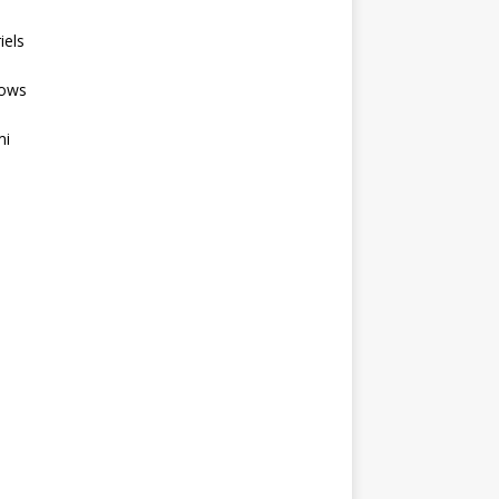
iels
ows
mi