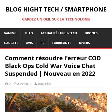
BLOG HIGHT TECH / SMARTPHONE
GARDEZ UN OEIL SUR LA TECHNOLOGIE
GAMING
TUTO
ACTUALITÉS HIGH-TECH
DRONES
GADGETS
AVIS
PC
FABRICANTS
DIVERS
Comment résoudre l’erreur COD
Black Ops Cold War Voice Chat
Suspended | Nouveau en 2022
23 février 2022
Baixinha