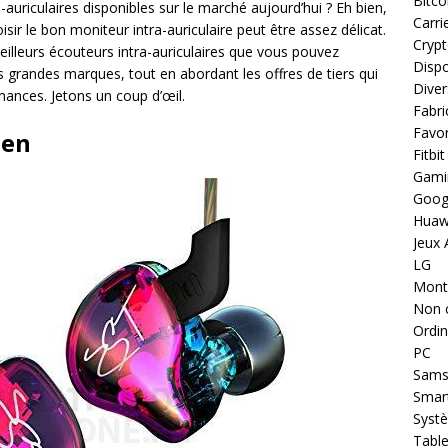
Bitco
-auriculaires disponibles sur le marché aujourd’hui ? Eh bien,
Carri
isir le bon moniteur intra-auriculaire peut être assez délicat.
Cryp
eilleurs écouteurs intra-auriculaires que vous pouvez
Dispo
s grandes marques, tout en abordant les offres de tiers qui
Diver
ances. Jetons un coup d’œil.
Fabri
Favor
 en
Fitbit
Gami
Goog
Huaw
Jeux 
LG
Montr
Non 
Ordin
PC
Sams
Smar
Systè
Table