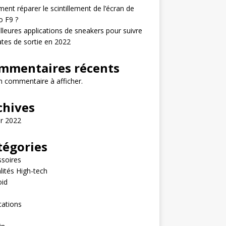
nt réparer le scintillement de l’écran de
o F9 ?
lleures applications de sneakers pour suivre
ates de sortie en 2022
mmentaires récents
 commentaire à afficher.
chives
er 2022
tégories
soires
lités High-tech
oid
e
cations