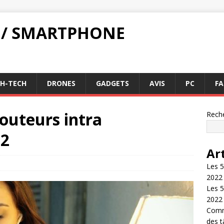
 / SMARTPHONE
GH-TECH
DRONES
GADGETS
AVIS
PC
FA
couteurs intra
Rech
22
Ar
Les 5
2022
Les 5
2022
Comme
des 