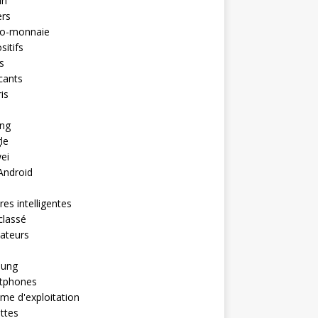
in
ers
to-monnaie
sitifs
s
cants
is
ng
le
ei
Android
es intelligentes
classé
ateurs
ung
tphones
me d'exploitation
ttes