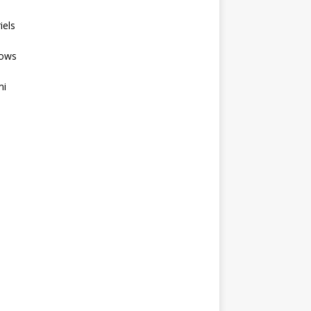
iels
ows
mi