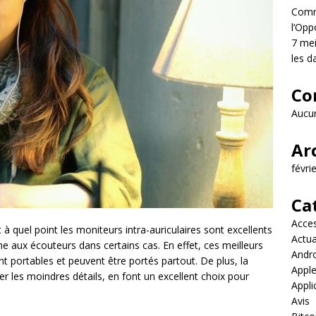
Comme
l’Opp
7 mei
les d
Co
Aucun
Ar
févri
Ca
Acces
à quel point les moniteurs intra-auriculaires sont excellents
Actua
e aux écouteurs dans certains cas. En effet, ces meilleurs
Andr
t portables et peuvent être portés partout. De plus, la
Appl
uter les moindres détails, en font un excellent choix pour
Appli
Avis