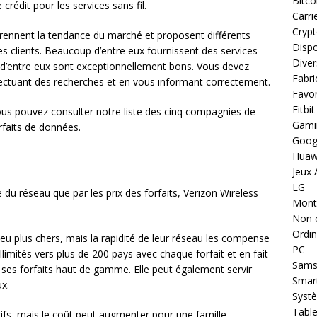
Bitco
crédit pour les services sans fil.
Carri
Cryp
ennent la tendance du marché et proposent différents
Dispo
s clients. Beaucoup d’entre eux fournissent des services
Diver
s d’entre eux sont exceptionnellement bons. Vous devez
Fabri
ffectuant des recherches et en vous informant correctement.
Favor
Fitbit
vous pouvez consulter notre liste des cinq compagnies de
Gami
rfaits de données.
Goog
Huaw
Jeux 
LG
 du réseau que par les prix des forfaits, Verizon Wireless
Montr
Non 
Ordin
eu plus chers, mais la rapidité de leur réseau les compense
PC
limités vers plus de 200 pays avec chaque forfait et en fait
Sams
es forfaits haut de gamme. Elle peut également servir
Smar
ux.
Systè
Table
arifs, mais le coût peut augmenter pour une famille