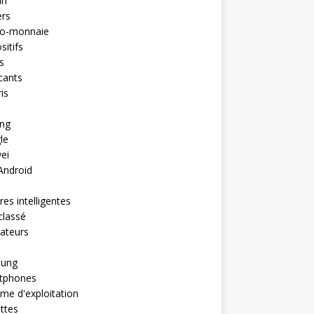
in
ers
to-monnaie
sitifs
s
cants
is
ng
le
ei
Android
es intelligentes
classé
ateurs
ung
tphones
me d'exploitation
ttes