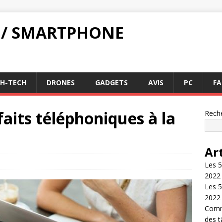
 / SMARTPHONE
GH-TECH
DRONES
GADGETS
AVIS
PC
FA
faits téléphoniques à la
Rech
Ar
Les 5
2022
Les 5
2022
Comme
des 