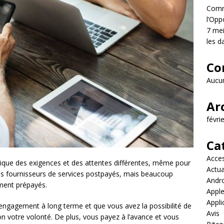
Comme
l’Opp
7 mei
les d
Co
Aucun
Ar
févri
Ca
Acces
plique des exigences et des attentes différentes, même pour
Actua
des fournisseurs de services postpayés, mais beaucoup
Andr
ement prépayés.
Appl
Appli
 d’engagement à long terme et que vous avez la possibilité de
Avis
on votre volonté. De plus, vous payez à l’avance et vous