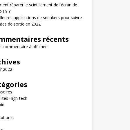
nt réparer le scintillement de l’écran de
o F9 ?
lleures applications de sneakers pour suivre
ates de sortie en 2022
mmentaires récents
 commentaire à afficher.
chives
er 2022
tégories
soires
lités High-tech
oid
e
cations