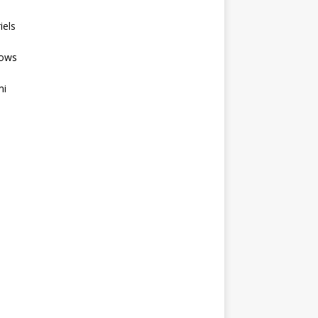
iels
ows
mi