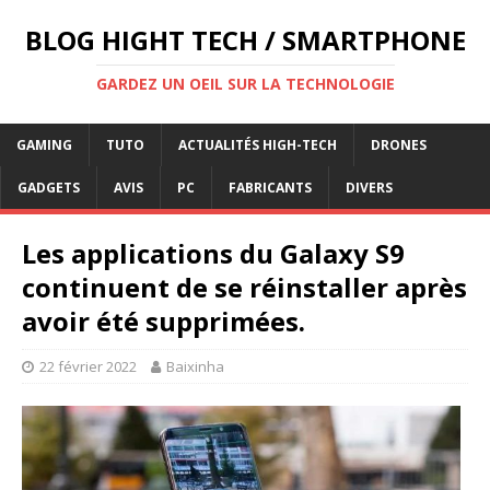
BLOG HIGHT TECH / SMARTPHONE
GARDEZ UN OEIL SUR LA TECHNOLOGIE
GAMING
TUTO
ACTUALITÉS HIGH-TECH
DRONES
GADGETS
AVIS
PC
FABRICANTS
DIVERS
Les applications du Galaxy S9
continuent de se réinstaller après
avoir été supprimées.
22 février 2022
Baixinha