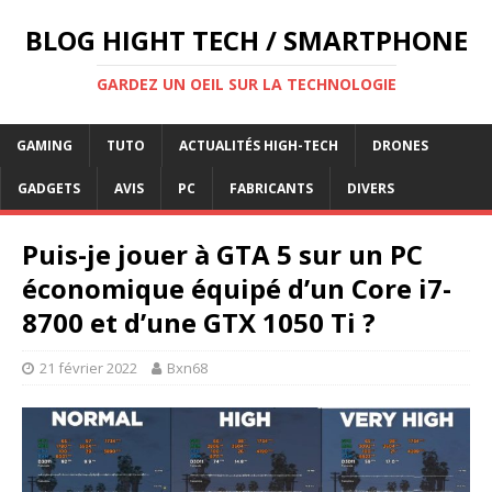
BLOG HIGHT TECH / SMARTPHONE
GARDEZ UN OEIL SUR LA TECHNOLOGIE
GAMING
TUTO
ACTUALITÉS HIGH-TECH
DRONES
GADGETS
AVIS
PC
FABRICANTS
DIVERS
Puis-je jouer à GTA 5 sur un PC
économique équipé d’un Core i7-
8700 et d’une GTX 1050 Ti ?
21 février 2022
Bxn68