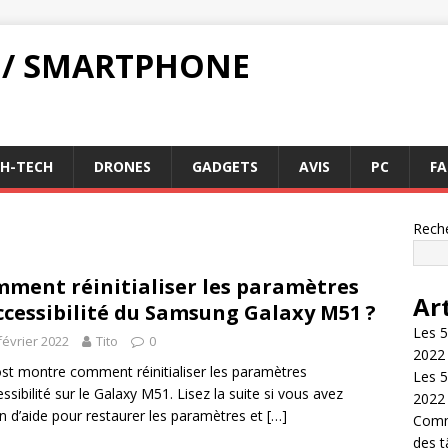
 / SMARTPHONE
GH-TECH
DRONES
GADGETS
AVIS
PC
FA
1
Rech
ment réinitialiser les paramètres
Ar
ccessibilité du Samsung Galaxy M51 ?
Les 5
février 2022
Tito
0
2022
st montre comment réinitialiser les paramètres
Les 5
essibilité sur le Galaxy M51. Lisez la suite si vous avez
2022
n d’aide pour restaurer les paramètres et
[…]
Comme
des 