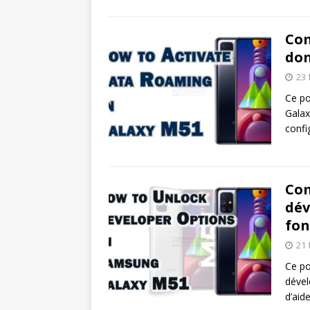
Com
don
23 
Ce po
Galax
confi
Com
dév
fon
21 
Ce po
dével
d’aid