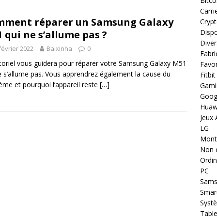
Bitco
Carri
ment réparer un Samsung Galaxy
Cryp
Dispo
 qui ne s’allume pas ?
Diver
février 2022
Baixinha
0
Fabri
toriel vous guidera pour réparer votre Samsung Galaxy M51
Favor
e s’allume pas. Vous apprendrez également la cause du
Fitbit
ème et pourquoi l’appareil reste
[…]
Gami
Goog
Huaw
Jeux 
LG
Montr
Non 
Ordin
PC
Sams
Smar
Systè
Table