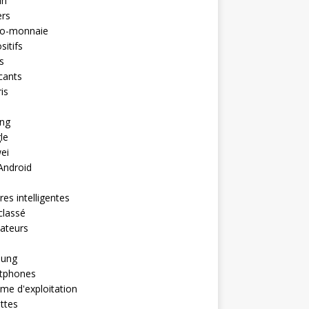
in
ers
to-monnaie
sitifs
s
cants
is
ng
le
ei
Android
es intelligentes
classé
ateurs
ung
tphones
me d'exploitation
ttes