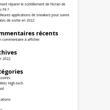
nt réparer le scintillement de l’écran de
o F9 ?
lleures applications de sneakers pour suivre
ates de sortie en 2022
mmentaires récents
 commentaire à afficher.
chives
er 2022
tégories
soires
lités High-tech
oid
e
cations