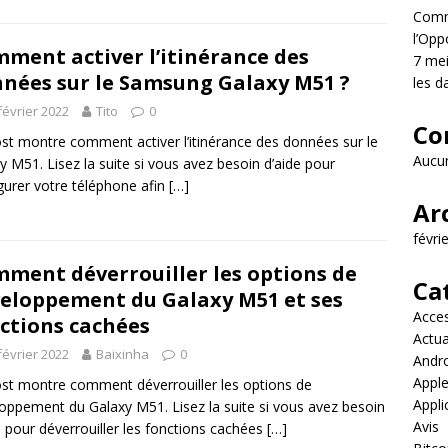
Comme
l’Opp
ment activer l’itinérance des
7 mei
nées sur le Samsung Galaxy M51 ?
les d
février 2022
Tito
0
Co
st montre comment activer l’itinérance des données sur le
Aucun
y M51. Lisez la suite si vous avez besoin d’aide pour
gurer votre téléphone afin
[…]
Ar
févri
ment déverrouiller les options de
Ca
eloppement du Galaxy M51 et ses
Acces
ctions cachées
Actua
février 2022
Baixinha
0
Andr
Appl
st montre comment déverrouiller les options de
Appli
oppement du Galaxy M51. Lisez la suite si vous avez besoin
Avis
e pour déverrouiller les fonctions cachées
[…]