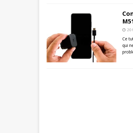
Com
M51
20 
Ce tu
qui n
probl