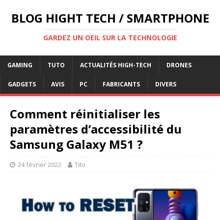
BLOG HIGHT TECH / SMARTPHONE
GARDEZ UN OEIL SUR LA TECHNOLOGIE
GAMING
TUTO
ACTUALITÉS HIGH-TECH
DRONES
GADGETS
AVIS
PC
FABRICANTS
DIVERS
Comment réinitialiser les
paramètres d’accessibilité du
Samsung Galaxy M51 ?
24 février 2022
Tito