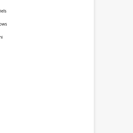
iels
ows
mi