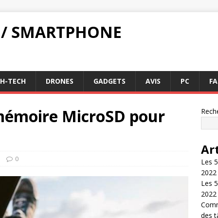
 / SMARTPHONE
GH-TECH
DRONES
GADGETS
AVIS
PC
FA
 mémoire MicroSD pour
Rech
Ar
0
Les 5
2022
Les 5
2022
Comme
des 