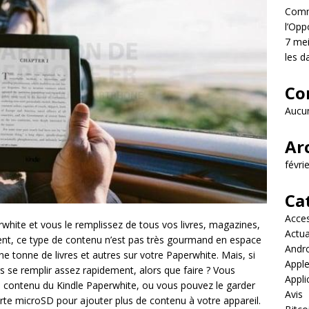
Comme
l’Opp
7 mei
les d
Co
Aucun
Ar
févri
Ca
Acces
white et vous le remplissez de tous vos livres, magazines,
Actua
ent, ce type de contenu n’est pas très gourmand en espace
Andr
e tonne de livres et autres sur votre Paperwhite. Mais, si
Appl
s se remplir assez rapidement, alors que faire ? Vous
Appli
 contenu du Kindle Paperwhite, ou vous pouvez le garder
Avis
carte microSD pour ajouter plus de contenu à votre appareil.