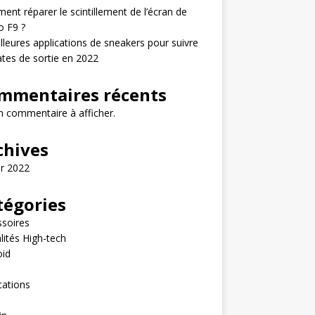
nt réparer le scintillement de l’écran de
o F9 ?
lleures applications de sneakers pour suivre
ates de sortie en 2022
mmentaires récents
 commentaire à afficher.
chives
er 2022
tégories
soires
lités High-tech
oid
e
cations