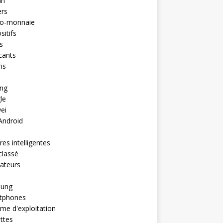
in
ers
to-monnaie
sitifs
s
cants
is
ng
le
ei
Android
es intelligentes
classé
ateurs
ung
tphones
me d'exploitation
ttes