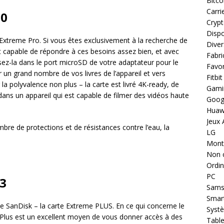
Bitco
Carri
30
Cryp
Dispo
 Extreme Pro. Si vous êtes exclusivement à la recherche de
Diver
t capable de répondre à ces besoins assez bien, et avec
Fabri
ez-la dans le port microSD de votre adaptateur pour le
Favor
 un grand nombre de vos livres de l’appareil et vers
Fitbit
 la polyvalence non plus – la carte est livré 4K-ready, de
Gami
ans un appareil qui est capable de filmer des vidéos haute
Goog
Huaw
Jeux 
bre de protections et de résistances contre l’eau, la
LG
Montr
Non 
Ordin
PC
3
Sams
Smar
 de SanDisk – la carte Extreme PLUS. En ce qui concerne le
Systè
 Plus est un excellent moyen de vous donner accès à des
Table