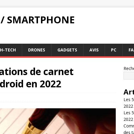
 / SMARTPHONE
GH-TECH
DRONES
GADGETS
AVIS
PC
FA
cations de carnet
Rech
droid en 2022
Ar
Les 5
2022
Les 5
2022
Comme
des 