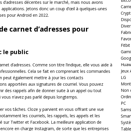
Bitco
ets d’adresses décentes sur le marché, mais nous avons
Carri
applications. Jetons donc un coup d’œil à quelques-unes
Cryp
sses pour Android en 2022.
Dispo
Diver
de carnet d’adresses pour
Fabri
Favor
Fitbit
 le public
Gami
Goog
Huaw
arnet d’adresses. Comme son titre l’indique, elle vous aide à
Jeux 
professionnelles. Cela se fait en comprenant les commandes
LG
tion peut également mettre à jour les contacts
Montr
ons apportées aux signatures de courriel. Vous pouvez
Non 
nir des rappels afin de donner suite à un appel ou tout
Ordin
 vous n’avez pas parlé depuis longtemps.
PC
er vos tâches. Cloze y parvient en vous offrant une vue
Sams
tamment les courriels, les rappels, les appels et les
Smar
ivité sur Twitter et Facebook. La meilleure application de
Systè
 encore en charge Instagram, de sorte que les entreprises
Table