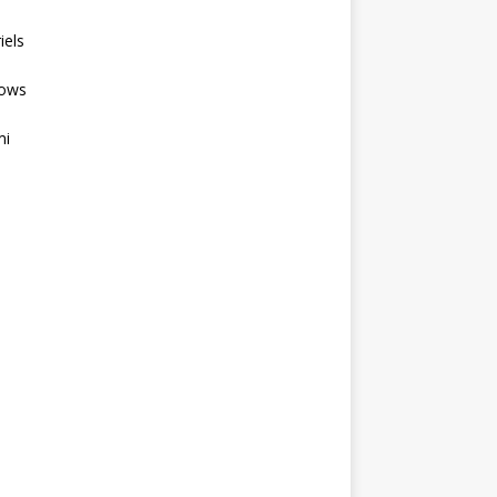
iels
ows
mi