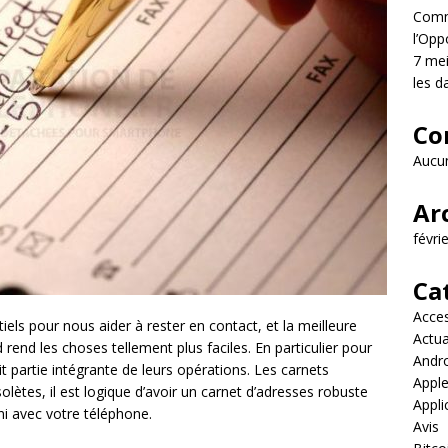
Comme
l’Opp
7 mei
les d
Co
Aucun
Ar
févri
Ca
Acces
els pour nous aider à rester en contact, et la meilleure
Actua
rend les choses tellement plus faciles. En particulier pour
Andr
ait partie intégrante de leurs opérations. Les carnets
Appl
ètes, il est logique d’avoir un carnet d’adresses robuste
Appli
rni avec votre téléphone.
Avis