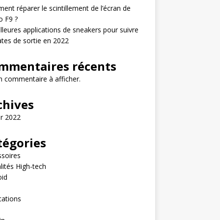
nt réparer le scintillement de l’écran de
o F9 ?
lleures applications de sneakers pour suivre
ates de sortie en 2022
mmentaires récents
 commentaire à afficher.
chives
er 2022
tégories
soires
lités High-tech
oid
e
cations