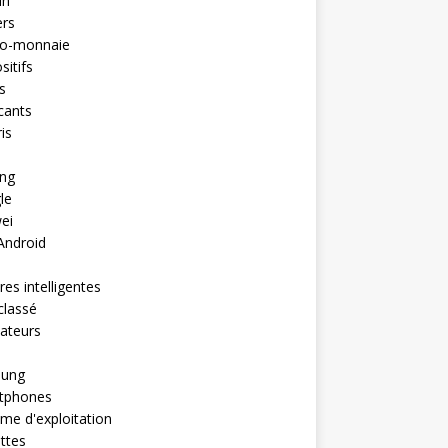
in
ers
to-monnaie
sitifs
s
cants
is
ng
le
ei
Android
es intelligentes
classé
ateurs
ung
tphones
me d'exploitation
ttes