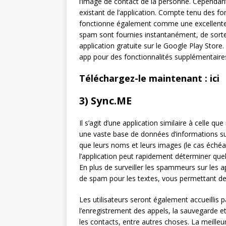
l’image de contact de la personne. Cependant,
existant de l’application. Compte tenu des fon
fonctionne également comme une excellente ap
spam sont fournies instantanément, de sorte
application gratuite sur le Google Play Store. I
app pour des fonctionnalités supplémentaire
Téléchargez-le maintenant : ici
3) Sync.ME
Il s’agit d’une application similaire à celle
une vaste base de données d’informations sur 
que leurs noms et leurs images (le cas éché
l’application peut rapidement déterminer que
En plus de surveiller les spammeurs sur les 
de spam pour les textes, vous permettant d
Les utilisateurs seront également accueillis p
l’enregistrement des appels, la sauvegarde et
les contacts, entre autres choses. La meilleu