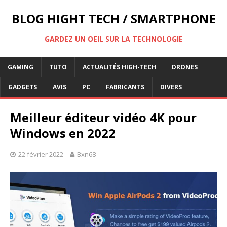
BLOG HIGHT TECH / SMARTPHONE
GARDEZ UN OEIL SUR LA TECHNOLOGIE
GAMING
TUTO
ACTUALITÉS HIGH-TECH
DRONES
GADGETS
AVIS
PC
FABRICANTS
DIVERS
Meilleur éditeur vidéo 4K pour
Windows en 2022
22 février 2022
Bxn68