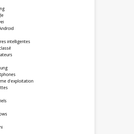
ng
le
ei
Android
es intelligentes
classé
ateurs
ung
tphones
me d'exploitation
ttes
iels
ows
mi