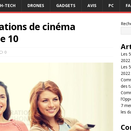
GH-TECH
DRONES
GADGETS
AVIS
PC
FA
cations de cinéma
Rech
e 10
Ar
0
Les 5
2022
Les 5
2022
Comme
des 
Comme
l’Opp
7 mei
les d
Co