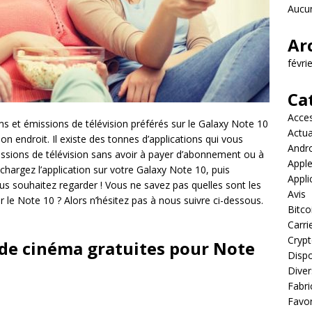
Aucun
Ar
févri
Ca
Acces
s et émissions de télévision préférés sur le Galaxy Note 10
Actua
n endroit. Il existe des tonnes d’applications qui vous
Andr
issions de télévision sans avoir à payer d’abonnement ou à
Appl
léchargez l’application sur votre Galaxy Note 10, puis
Appli
s souhaitez regarder ! Vous ne savez pas quelles sont les
Avis
r le Note 10 ? Alors n’hésitez pas à nous suivre ci-dessous.
Bitco
Carri
Cryp
 de cinéma gratuites pour Note
Dispo
Diver
Fabri
Favor