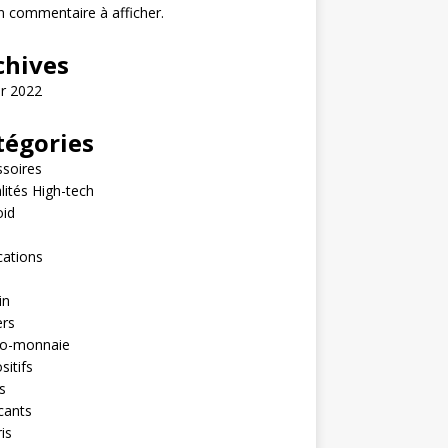
 commentaire à afficher.
chives
er 2022
tégories
soires
lités High-tech
oid
e
cations
in
ers
to-monnaie
sitifs
s
cants
is