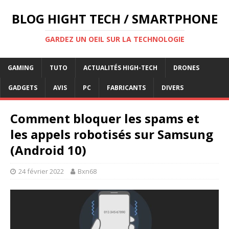
BLOG HIGHT TECH / SMARTPHONE
GARDEZ UN OEIL SUR LA TECHNOLOGIE
GAMING
TUTO
ACTUALITÉS HIGH-TECH
DRONES
GADGETS
AVIS
PC
FABRICANTS
DIVERS
Comment bloquer les spams et
les appels robotisés sur Samsung
(Android 10)
24 février 2022
Bxn68