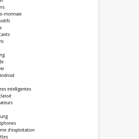
in
ers
to-monnaie
sitifs
s
cants
is
ng
le
ei
Android
es intelligentes
classé
ateurs
ung
tphones
me d'exploitation
ttes