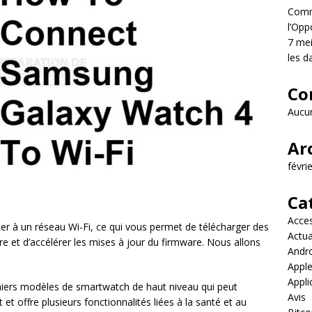
Comme
l’Opp
7 mei
les d
Co
Aucun
Ar
févri
Ca
Acces
r à un réseau Wi-Fi, ce qui vous permet de télécharger des
Actua
ore et d’accélérer les mises à jour du firmware. Nous allons
Andr
Appl
Appli
niers modèles de smartwatch de haut niveau qui peut
Avis
t offre plusieurs fonctionnalités liées à la santé et au