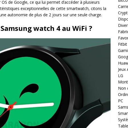
Bitco
 OS de Google, ce qui lui permet d’accéder à plusieurs
Carri
ctéristiques exceptionnelles de cette smartwatch, citons la
Cryp
une autonomie de plus de 2 jours sur une seule charge.
Dispo
Diver
Samsung watch 4 au WiFi ?
Fabri
Favor
Fitbit
Gami
Goog
Huaw
Jeux 
LG
Montr
Non 
Ordin
PC
Sams
Smar
Systè
Table