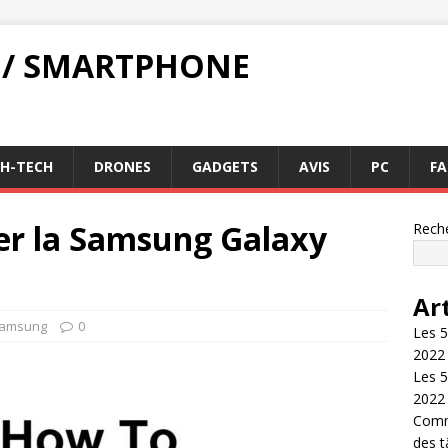
 / SMARTPHONE
GH-TECH
DRONES
GADGETS
AVIS
PC
FA
r la Samsung Galaxy
Rech
Ar
amsung
0
Les 5
2022
Les 5
2022
Comme
des 