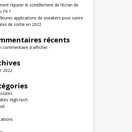
nt réparer le scintillement de l’écran de
o F9 ?
lleures applications de sneakers pour suivre
ates de sortie en 2022
mmentaires récents
 commentaire à afficher.
chives
er 2022
tégories
soires
lités High-tech
oid
e
cations