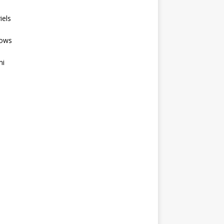
iels
ows
mi