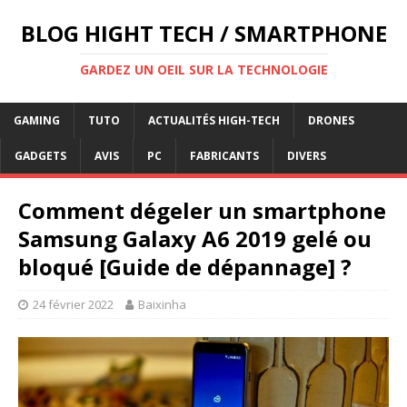
BLOG HIGHT TECH / SMARTPHONE
GARDEZ UN OEIL SUR LA TECHNOLOGIE
GAMING
TUTO
ACTUALITÉS HIGH-TECH
DRONES
GADGETS
AVIS
PC
FABRICANTS
DIVERS
Comment dégeler un smartphone
Samsung Galaxy A6 2019 gelé ou
bloqué [Guide de dépannage] ?
24 février 2022
Baixinha