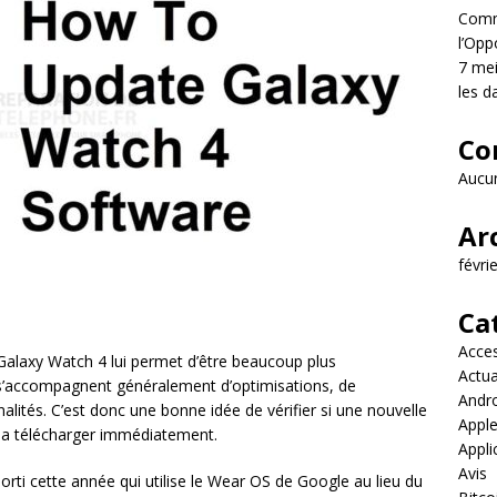
Comme
l’Opp
7 mei
les d
Co
Aucun
Ar
févri
Ca
Acces
Galaxy Watch 4 lui permet d’être beaucoup plus
Actua
s s’accompagnent généralement d’optimisations, de
Andr
alités. C’est donc une bonne idée de vérifier si une nouvelle
Appl
 la télécharger immédiatement.
Appli
Avis
ti cette année qui utilise le Wear OS de Google au lieu du