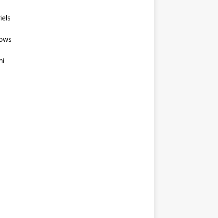
iels
ows
mi