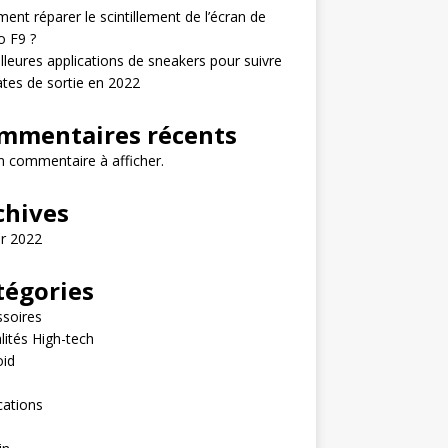
nt réparer le scintillement de l’écran de
o F9 ?
lleures applications de sneakers pour suivre
ates de sortie en 2022
mmentaires récents
 commentaire à afficher.
chives
er 2022
tégories
soires
lités High-tech
oid
e
cations