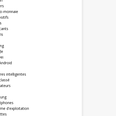
in
ers
to-monnaie
sitifs
s
cants
is
ng
le
ei
Android
es intelligentes
classé
ateurs
ung
tphones
me d'exploitation
ttes