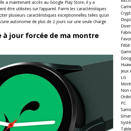
Bitco
 a maintenant accès au Google Play Store, il y a
Carri
 être utilisées sur l’appareil. Parmi les caractéristiques
Cryp
er plusieurs caractéristiques exceptionnelles telles qu’un
Dispo
u’une autonomie de plus de 2 jours sur une seule charge.
Diver
Fabri
 à jour forcée de ma montre
Favor
Fitbit
Gami
Goog
Huaw
Jeux 
LG
Montr
Non 
Ordin
PC
Sams
Smar
Systè
Table