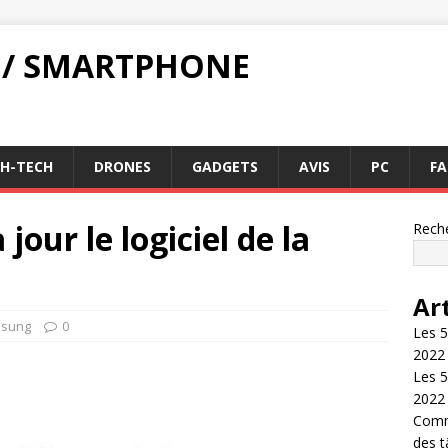
 / SMARTPHONE
GH-TECH
DRONES
GADGETS
AVIS
PC
FA
our le logiciel de la
Rech
Ar
sung
0
Les 5
2022
Les 5
2022
Comme
des 