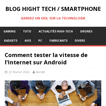
BLOG HIGHT TECH / SMARTPHONE
GARDEZ UN OEIL SUR LA TECHNOLOGIE
GAMING
TUTO
ACTUALITÉS HIGH-TECH
DRONES
GADGETS
AVIS
PC
FABRICANTS
DIVERS
Comment tester la vitesse de
l’Internet sur Android
22 février 2022
Bxn68