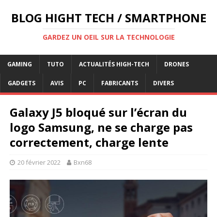
BLOG HIGHT TECH / SMARTPHONE
GARDEZ UN OEIL SUR LA TECHNOLOGIE
GAMING
TUTO
ACTUALITÉS HIGH-TECH
DRONES
GADGETS
AVIS
PC
FABRICANTS
DIVERS
Galaxy J5 bloqué sur l’écran du
logo Samsung, ne se charge pas
correctement, charge lente
20 février 2022
Bxn68