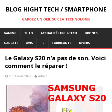
BLOG HIGHT TECH / SMARTPHONE
GARDEZ UN OEIL SUR LA TECHNOLOGIE
GAMING
TUTO
ACTUALITÉS HIGH-TECH
DRONES
GADGETS
AVIS
PC
FABRICANTS
DIVERS
Le Galaxy S20 n’a pas de son. Voici
comment le réparer !
23 février 2022
admin