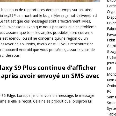
Bitco
Carri
u beaucoup de rapports ces derniers temps sur certains
Cryp
GalaxyS9Plus, montrant le bug « Message not delivered » à
Dispo
 fait est que ces messages sont effectivement livrés,
Diver
de S9 ci-dessous. Bien que nous pensions que ce problème
Fabri
 nous assurer que tous les angles possibles sont couverts.
Favor
 est étendu, ou s’il ne concerne qu’une région ou un
Fitbit
essayer de solutions, mieux c’est. Si vous rencontrez ce
Gami
tre appareil Android que vous possédez, assurez-vous de
Goog
ni ci-dessous.
Huaw
Jeux 
laxy S9 Plus continue d’afficher
LG
 après avoir envoyé un SMS avec
Montr
Non 
Ordin
PC
 S6 Edge. Lorsque je lui envoie un message, le message
Sams
me si elle le reçoit. Cela ne se produit que lorsqu’on lui
Smar
Systè
Table