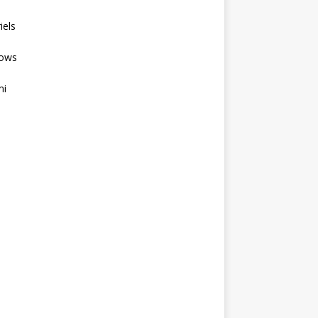
iels
ows
mi