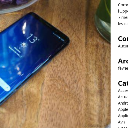
Comme
l’Opp
7 mei
les d
Co
Aucun
Ar
févri
Ca
Acces
Actua
Andr
Appl
Appli
Avis