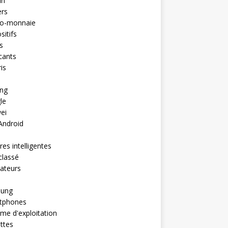
in
ers
to-monnaie
sitifs
s
cants
is
ng
le
ei
Android
es intelligentes
classé
ateurs
ung
tphones
me d'exploitation
ttes