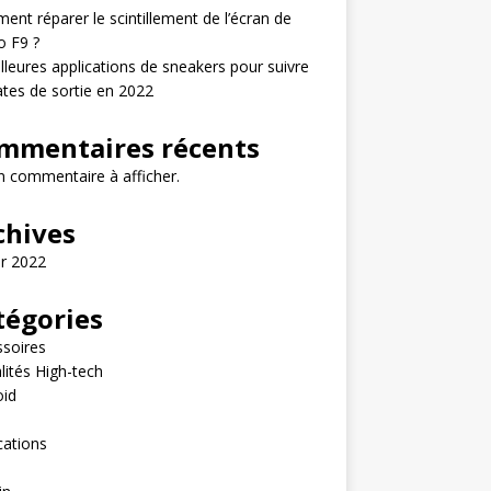
nt réparer le scintillement de l’écran de
o F9 ?
lleures applications de sneakers pour suivre
ates de sortie en 2022
mmentaires récents
 commentaire à afficher.
chives
er 2022
tégories
soires
lités High-tech
oid
e
cations