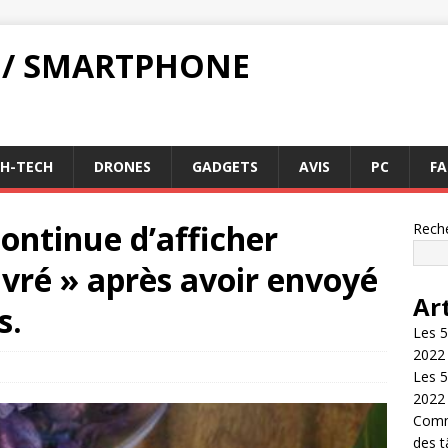
 / SMARTPHONE
GH-TECH
DRONES
GADGETS
AVIS
PC
FA
continue d’afficher
Rech
vré » après avoir envoyé
Ar
s.
Les 5
2022
Les 5
2022
Comme
des 