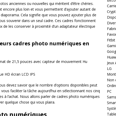
Bitco
tos anciennes ou nouvelles qui méritent d’être chéries.
Carri
 encore plus loin et vous permettent d’ajouter autant de
Cryp
diaporama. Cela signifie que vous pouvez ajouter plus de
Dispo
us souvenir dans un seul cadre. Ces cadres fonctionnent
Diver
ux de les conserver à proximité d’un adaptateur électrique
Fabri
Favor
Fitbit
illeurs cadres photo numériques en
Gami
Goog
Huaw
mat de 21,5 pouces avec capteur de mouvement Hu
Jeux 
LG
ue HD écran LCD IPS
Montr
Non 
 vous devez savoir que le nombre d’options disponibles peut
Ordin
 vous faciliter la tâche aujourd’hui en sélectionnant nos cinq
PC
es à l’achat. Nous allons parler de cadres photo numériques
Sams
ver quelque chose qui vous plaira.
Smar
Systè
hoto numériques
Table