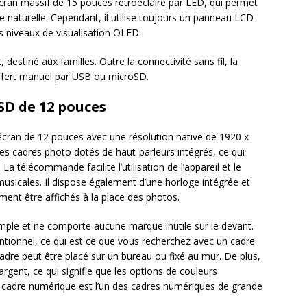
 écran massif de 15 pouces rétroéclairé par LED, qui permet
e naturelle. Cependant, il utilise toujours un panneau LCD
 niveaux de visualisation OLED.
 destiné aux familles. Outre la connectivité sans fil, la
nsfert manuel par USB ou microSD.
SD de 12 pouces
d écran de 12 pouces avec une résolution native de 1920 x
ares cadres photo dotés de haut-parleurs intégrés, ce qui
a télécommande facilite l’utilisation de l’appareil et le
sicales. Il dispose également d’une horloge intégrée et
ment être affichés à la place des photos.
simple et ne comporte aucune marque inutile sur le devant.
ntionnel, ce qui est ce que vous recherchez avec un cadre
adre peut être placé sur un bureau ou fixé au mur. De plus,
 argent, ce qui signifie que les options de couleurs
 cadre numérique est l’un des cadres numériques de grande