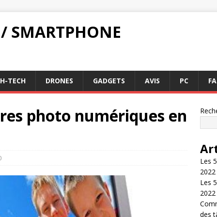
 / SMARTPHONE
GH-TECH
DRONES
GADGETS
AVIS
PC
FA
dres photo numériques en
Rech
Ar
0
Les 5
2022
Les 5
2022
Comme
des 