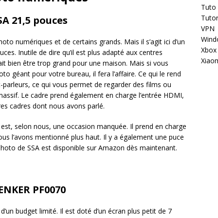
Tuto
Tutor
A 21,5 pouces
VPN
Wind
oto numériques et de certains grands. Mais il s’agit ici d’un
Xbox
es. Inutile de dire qu’il est plus adapté aux centres
Xiao
it bien être trop grand pour une maison. Mais si vous
o géant pour votre bureau, il fera l’affaire. Ce qui le rend
aut-parleurs, ce qui vous permet de regarder des films ou
massif. Le cadre prend également en charge l’entrée HDMI,
tres cadres dont nous avons parlé.
ui est, selon nous, une occasion manquée. Il prend en charge
s l’avons mentionné plus haut. Il y a également une puce
e photo de SSA est disponible sur Amazon dès maintenant.
TENKER PF0070
 d’un budget limité. Il est doté d’un écran plus petit de 7