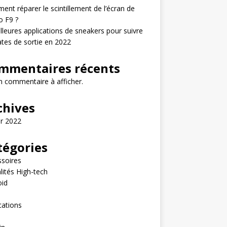
nt réparer le scintillement de l’écran de
o F9 ?
lleures applications de sneakers pour suivre
ates de sortie en 2022
mmentaires récents
 commentaire à afficher.
chives
er 2022
tégories
soires
lités High-tech
oid
e
cations