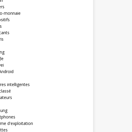
in
ers
to-monnaie
sitifs
s
cants
is
ng
le
ei
Android
es intelligentes
classé
ateurs
ung
tphones
me d'exploitation
ttes