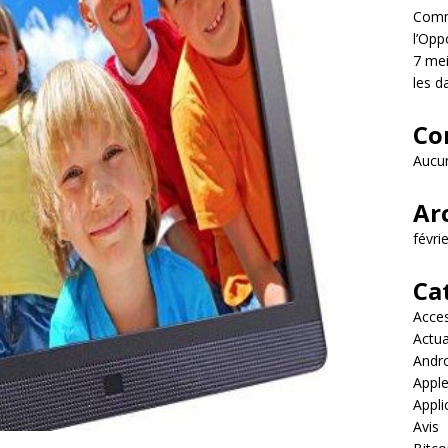
Comme
l’Opp
7 mei
les d
Co
Aucun
Ar
févri
Ca
Acces
Actua
Andr
Appl
Appli
Avis