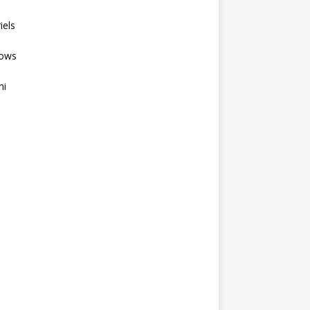
iels
ows
mi