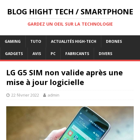
BLOG HIGHT TECH / SMARTPHONE
GARDEZ UN OEIL SUR LA TECHNOLOGIE
GAMING
TUTO
ACTUALITÉS HIGH-TECH
DRONES
GADGETS
AVIS
PC
FABRICANTS
DIVERS
LG G5 SIM non valide après une
mise à jour logicielle
22 février 2022
admin