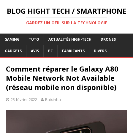
BLOG HIGHT TECH / SMARTPHONE
GARDEZ UN OEIL SUR LA TECHNOLOGIE
GAMING
TUTO
ACTUALITÉS HIGH-TECH
DRONES
GADGETS
AVIS
PC
FABRICANTS
DIVERS
Comment réparer le Galaxy A80
Mobile Network Not Available
(réseau mobile non disponible)
23 février 2022
Baixinha