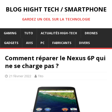
BLOG HIGHT TECH / SMARTPHONE
GARDEZ UN OEIL SUR LA TECHNOLOGIE
GAMING
TUTO
ACTUALITÉS HIGH-TECH
DRONES
GADGETS
AVIS
PC
FABRICANTS
DIVERS
Comment réparer le Nexus 6P qui
ne se charge pas ?
21 février 2022
Tito