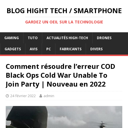
BLOG HIGHT TECH / SMARTPHONE
GARDEZ UN OEIL SUR LA TECHNOLOGIE
GAMING
TUTO
ACTUALITÉS HIGH-TECH
DRONES
GADGETS
AVIS
PC
FABRICANTS
DIVERS
Comment résoudre l’erreur COD
Black Ops Cold War Unable To
Join Party | Nouveau en 2022
24 février 2022
admin