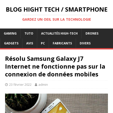
BLOG HIGHT TECH / SMARTPHONE
GARDEZ UN OEIL SUR LA TECHNOLOGIE
GAMING
TUTO
ACTUALITÉS HIGH-TECH
DRONES
GADGETS
AVIS
PC
FABRICANTS
DIVERS
Résolu Samsung Galaxy J7
Internet ne fonctionne pas sur la
connexion de données mobiles
23 février 2022
admin