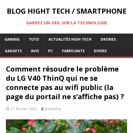
BLOG HIGHT TECH / SMARTPHONE
GARDEZ UN OEIL SUR LA TECHNOLOGIE
GAMING
TUTO
ACTUALITÉS HIGH-TECH
DRONES
GADGETS
AVIS
PC
FABRICANTS
DIVERS
Comment résoudre le problème
du LG V40 ThinQ qui ne se
connecte pas au wifi public (la
page du portail ne s’affiche pas) ?
21 février 2022
Baixinha